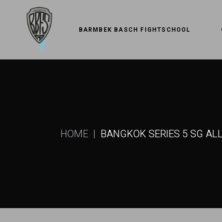
Skip
to
the
content
BARMBEK BASCH FIGHTSCHOOL
HOME
BANGKOK SERIES 5 SG AL